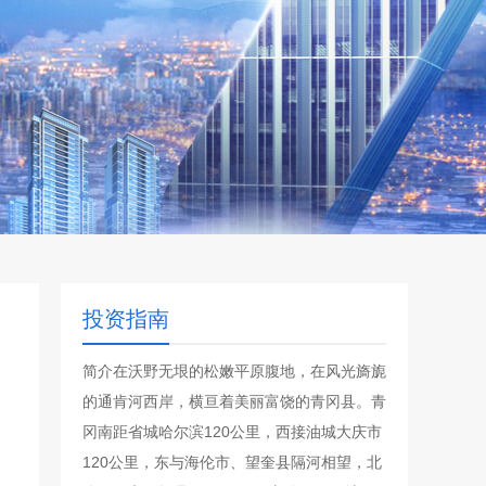
投资指南
简介在沃野无垠的松嫩平原腹地，在风光旖旎
的通肯河西岸，横亘着美丽富饶的青冈县。青
冈南距省城哈尔滨120公里，西接油城大庆市
120公里，东与海伦市、望奎县隔河相望，北