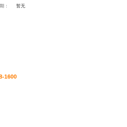
 期：
暂无
8-1600